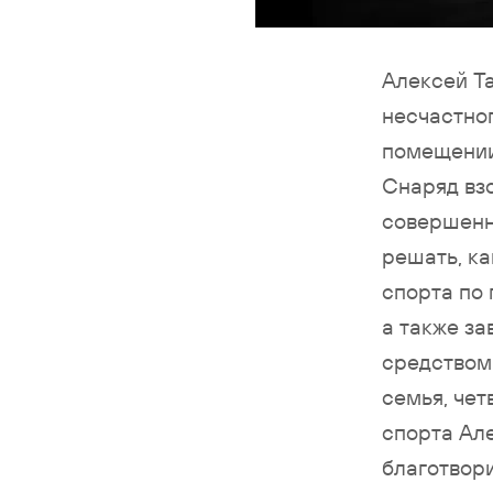
Алексей Та
несчастног
помещении
Снаряд взо
совершенн
решать, ка
спорта по
а также за
средством
семья, чет
спорта Ал
благотвор