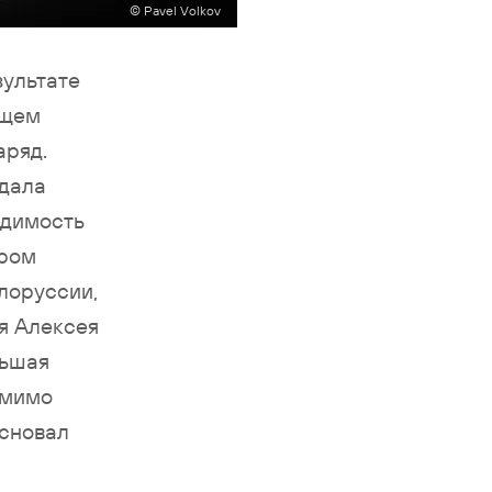
© Pavel Volkov
зультате
ящем
аряд.
ждала
одимость
ером
лоруссии,
ля Алексея
льшая
омимо
основал