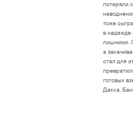
потеряли 
наводнени
тоже сыгр
в надежде 
лишними. 
а закачива
стал для э
превратили
готовых вз
Дакка, Бан