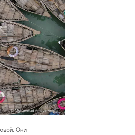
© Muhammad Amdad Hossain
овой. Они