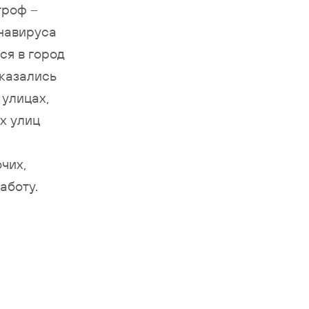
троф –
навируса
ся в город
оказались
улицах,
х улиц
чих,
аботу.